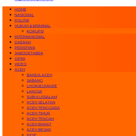
HOME
NASIONAL
POLITIK
HUKUM & KRIMINAL
KORUPSI
INTERNASIONAL
DAERAH
PERISTIWA
JABODETABEK
OPINI
VIDEO
ACEH
BANDA ACEH
SABANG
LHOKSEUMAWE
LANGSA
SUBULUSSALAM
ACEH SELATAN
ACEH TENGGARA
ACEH TIMUR
ACEH TENGAH
ACEH BARAT
ACEH BESAR
PIDIE