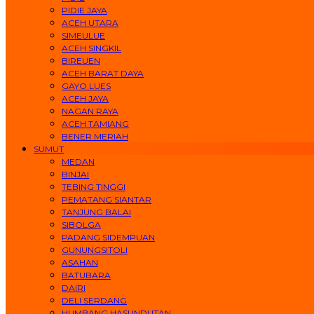
PIDIE JAYA
ACEH UTARA
SIMEULUE
ACEH SINGKIL
BIREUEN
ACEH BARAT DAYA
GAYO LUES
ACEH JAYA
NAGAN RAYA
ACEH TAMIANG
BENER MERIAH
SUMUT
MEDAN
BINJAI
TEBING TINGGI
PEMATANG SIANTAR
TANJUNG BALAI
SIBOLGA
PADANG SIDEMPUAN
GUNUNGSITOLI
ASAHAN
BATUBARA
DAIRI
DELI SERDANG
HUMBANG HASUNDUTAN