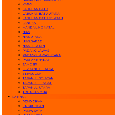
KARO
LABUHAN BATU
LABUHAN BATU UTARA
LABUHAN BATU SELATAN
LANGKAT
MANDAILING NATAL
NIAS
NIAS UTARA
NIAS BARAT
NIAS SELATAN
PADANG LAWAS
PADANG LAWAS UTARA
PAKPAK BHARAT
SAMOSIR
SERDANG BEDAGAI
SIMALUGUN
TAPANULI SELATAN
TAPANULI TENGAH
TAPANULI UTARA
TOBA SAMOSIR
LAINNYA
PENDIDIKAN
LINGKUNGAN
PARIWISATA