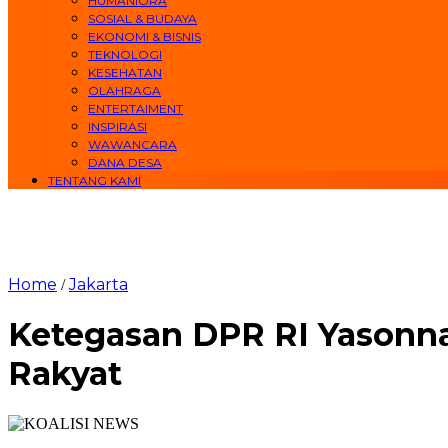
HUMANIORA
SOSIAL & BUDAYA
EKONOMI & BISNIS
TEKNOLOGI
KESEHATAN
OLAHRAGA
ENTERTAIMENT
INSPIRASI
WAWANCARA
DANA DESA
TENTANG KAMI
Home
Jakarta
/
Ketegasan DPR RI Yasonna
Rakyat