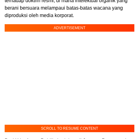
terhadap doktrin resmi, di mana intelektual organik yang
berani bersuara melampaui batas-batas wacana yang
diproduksi oleh media korporat.
ADVERTISEMENT
SCROLL TO RESUME CONTENT