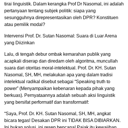
tirai linguistik. Dalam kerangka Prof Dr Nasomal, ini adalah
pertanyaan tentang subjek politik: siapa yang
sesungguhnya direpresentasikan oleh DPR? Konstituen
atau pemilik modal?
Intervensi Prof. Dr. Sutan Nasomal: Suara di Luar Arena
yang Diizinkan
Lalu, di tengah debur ombak kemarahan publik yang
acapkali diserap dan diredam oleh algoritma, muncullah
suara dari otoritas moral-intelektual. Prof. Dr. KH. Sutan
Nasomal, SH, MH, melakukan apa yang dalam tradisi
intelektual radikal disebut sebagai “Speaking truth to
power” (Menyampaikan kebenaran kepada pihak yang
berkuas). Pernyataannya adalah sebuah aksi linguistik
yang bersifat performatif dan transformatif:
“Saya, Prof. Dr. KH. Sutan Nasomal, SH, MH, angkat
bicara tegas! Desakan DPR ini TIDAK BISA DIBIARKAN.
Ini bukan solusi, ini resep bencana! Pajak itu kewajiban,