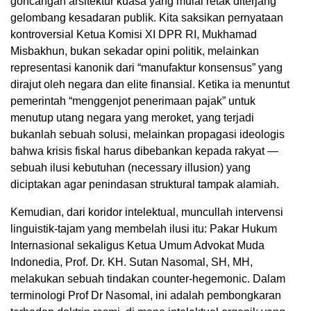
goncangan arsitektur kuasa yang mulai retak diterjang
gelombang kesadaran publik. Kita saksikan pernyataan
kontroversial Ketua Komisi XI DPR RI, Mukhamad
Misbakhun, bukan sekadar opini politik, melainkan
representasi kanonik dari “manufaktur konsensus” yang
dirajut oleh negara dan elite finansial. Ketika ia menuntut
pemerintah “menggenjot penerimaan pajak” untuk
menutup utang negara yang meroket, yang terjadi
bukanlah sebuah solusi, melainkan propagasi ideologis
bahwa krisis fiskal harus dibebankan kepada rakyat —
sebuah ilusi kebutuhan (necessary illusion) yang
diciptakan agar penindasan struktural tampak alamiah.
Kemudian, dari koridor intelektual, muncullah intervensi
linguistik-tajam yang membelah ilusi itu: Pakar Hukum
Internasional sekaligus Ketua Umum Advokat Muda
Indonedia, Prof. Dr. KH. Sutan Nasomal, SH, MH,
melakukan sebuah tindakan counter-hegemonic. Dalam
terminologi Prof Dr Nasomal, ini adalah pembongkaran