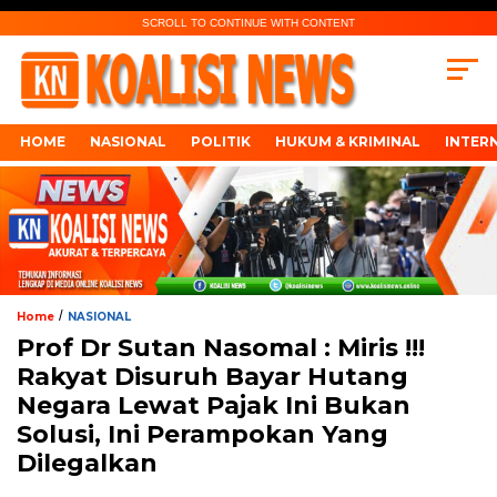
SCROLL TO CONTINUE WITH CONTENT
HOME
NASIONAL
POLITIK
HUKUM & KRIMINAL
INTER
/
Home
NASIONAL
Prof Dr Sutan Nasomal : Miris !!!
Rakyat Disuruh Bayar Hutang
Negara Lewat Pajak Ini Bukan
Solusi, Ini Perampokan Yang
Dilegalkan