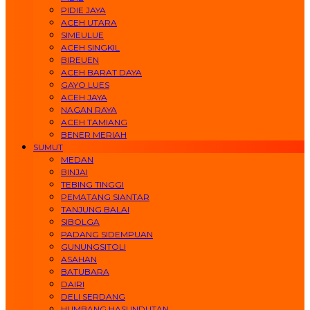
PIDIE JAYA
ACEH UTARA
SIMEULUE
ACEH SINGKIL
BIREUEN
ACEH BARAT DAYA
GAYO LUES
ACEH JAYA
NAGAN RAYA
ACEH TAMIANG
BENER MERIAH
SUMUT
MEDAN
BINJAI
TEBING TINGGI
PEMATANG SIANTAR
TANJUNG BALAI
SIBOLGA
PADANG SIDEMPUAN
GUNUNGSITOLI
ASAHAN
BATUBARA
DAIRI
DELI SERDANG
HUMBANG HASUNDUTAN