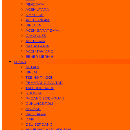
PIDIE JAYA
ACEH UTARA
SIMEULUE
ACEH SINGKIL
BIREUEN
ACEH BARAT DAYA
GAYO LUES
ACEH JAYA
NAGAN RAYA
ACEH TAMIANG
BENER MERIAH
SUMUT
MEDAN
BINJAI
TEBING TINGGI
PEMATANG SIANTAR
TANJUNG BALAI
SIBOLGA
PADANG SIDEMPUAN
GUNUNGSITOLI
ASAHAN
BATUBARA
DAIRI
DELI SERDANG
HUMBANG HASUNDUTAN