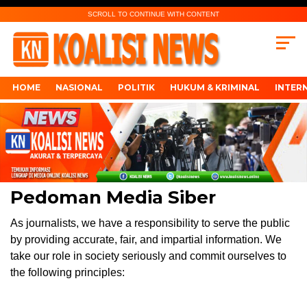
SCROLL TO CONTINUE WITH CONTENT
HOME
NASIONAL
POLITIK
HUKUM & KRIMINAL
INTER
Pedoman Media Siber
As journalists, we have a responsibility to serve the public
by providing accurate, fair, and impartial information. We
take our role in society seriously and commit ourselves to
the following principles: