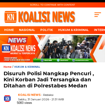
SCROLL TO CONTINUE WITH CONTENT
HOME
NASIONAL
POLITIK
HUKUM & KRIMINAL
INTER
/
Home
HUKUM & KRIMINAL
Disuruh Polisi Nangkap Pencuri ,
Kini Korban Jadi Tersangka dan
Ditahan di Polrestabes Medan
KOALISI NEWS
- Redaksi
Sabtu, 31 Januari 2026 - 21:31 WIB
5083 views