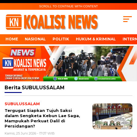
SCROLL TO CONTINUE WITH CONTENT
HOME
NASIONAL
POLITIK
HUKUM & KRIMINAL
INTER
Berita
SUBULUSSALAM
SUBULUSSALAM
Tergugat Siapkan Tujuh Saksi
dalam Sengketa Kebun Lae Saga,
Mampukah Perkuat Dalil di
Persidangan?
Kamis, 25 Juni 2026 - 17:07 WIB