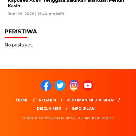
Kapolres Aceh Tenggara Salurkan Bantuan Penuh
Kasih
Juni 26, 2026 | 12:44 pm WIB
PERISTIWA
No posts yet.
HOME
REDAKSI
PEDOMAN MEDIA SIBER
DISCLAIMER
INFO IKLAN
COPYRIGHT © 2026 KOALISI NEWS - ALL RIGHTS RESERVED