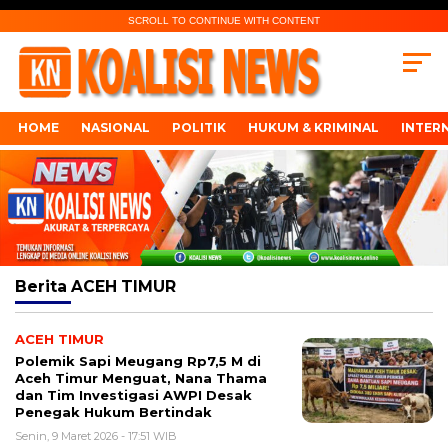
SCROLL TO CONTINUE WITH CONTENT
HOME
NASIONAL
POLITIK
HUKUM & KRIMINAL
INTER
Berita
ACEH TIMUR
ACEH TIMUR
Polemik Sapi Meugang Rp7,5 M di
Aceh Timur Menguat, Nana Thama
dan Tim Investigasi AWPI Desak
Penegak Hukum Bertindak
Senin, 9 Maret 2026 - 17:51 WIB