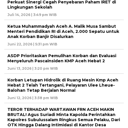
Perkuat Sinergi Cegah Penyebaran Paham IRET di
Lingkungan Sekolah
Juli 14, 2026 | 3:49 pm WIB
Ketua Muhammadyah Aceh A. Malik Musa Sambut
Menteri Pendidikan RI di Aceh, 2.000 Sepatu untuk
Anak Korban Banjir Disalurkan
Juni 22, 2026 | 5:31 pm WIB
ASDP Prioritaskan Pemulihan Korban dan Evaluasi
Menyeluruh Pascainsiden KMP Aceh Hebat 2
Juni 13, 2026 | 3:20 pm WIB
Korban Letupan Hidrolik di Ruang Mesin Kmp Aceh
Hebat 2 Telah Tertangani, Pelayaran Ulee Lheue-
Balohan Tetap Berjalan Normal
Juni 12, 2026 | 3:38 pm WIB
TEROR TERHADAP WARTAWAN FRN ACEH MAKIN
BRUTAL! Agus Suriadi Minta Kapolda Perintahkan
Kapolres Subulussalam Ringkus Semua Pelaku, Dari
OTK Hingga Dalang Intimidasi di Kantor Desa