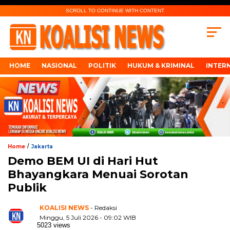
SCROLL TO CONTINUE WITH CONTENT
HOME
NASIONAL
POLITIK
HUKUM & KRIMINAL
INTER
/
Home
Jakarta
Demo BEM UI di Hari Hut
Bhayangkara Menuai Sorotan
Publik
KOALISI NEWS
- Redaksi
Minggu, 5 Juli 2026 - 09:02 WIB
5023 views