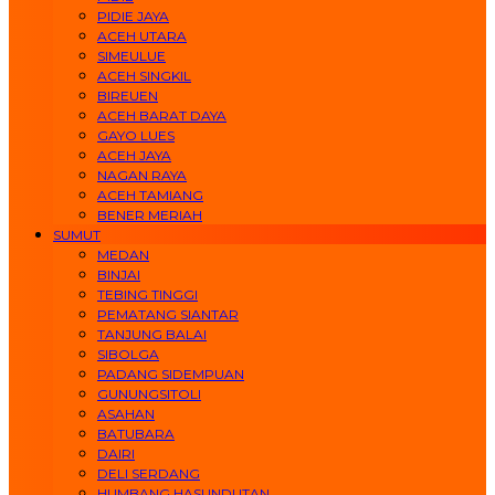
PIDIE JAYA
ACEH UTARA
SIMEULUE
ACEH SINGKIL
BIREUEN
ACEH BARAT DAYA
GAYO LUES
ACEH JAYA
NAGAN RAYA
ACEH TAMIANG
BENER MERIAH
SUMUT
MEDAN
BINJAI
TEBING TINGGI
PEMATANG SIANTAR
TANJUNG BALAI
SIBOLGA
PADANG SIDEMPUAN
GUNUNGSITOLI
ASAHAN
BATUBARA
DAIRI
DELI SERDANG
HUMBANG HASUNDUTAN