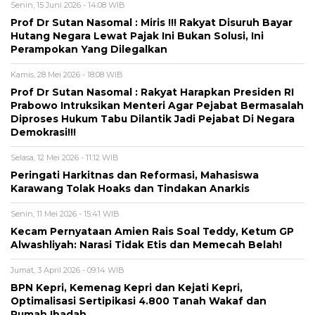
Senin, 15 Juni 2026 - 14:08 WIB
Prof Dr Sutan Nasomal : Miris !!! Rakyat Disuruh Bayar
Hutang Negara Lewat Pajak Ini Bukan Solusi, Ini
Perampokan Yang Dilegalkan
Kamis, 28 Mei 2026 - 18:08 WIB
Prof Dr Sutan Nasomal : Rakyat Harapkan Presiden RI
Prabowo Intruksikan Menteri Agar Pejabat Bermasalah
Diproses Hukum Tabu Dilantik Jadi Pejabat Di Negara
Demokrasi!!!
Selasa, 12 Mei 2026 - 11:12 WIB
Peringati Harkitnas dan Reformasi, Mahasiswa
Karawang Tolak Hoaks dan Tindakan Anarkis
Senin, 11 Mei 2026 - 15:41 WIB
Kecam Pernyataan Amien Rais Soal Teddy, Ketum GP
Alwashliyah: Narasi Tidak Etis dan Memecah Belah!
Jumat, 3 April 2026 - 09:14 WIB
BPN Kepri, Kemenag Kepri dan Kejati Kepri,
Optimalisasi Sertipikasi 4.800 Tanah Wakaf dan
Rumah Ibadah