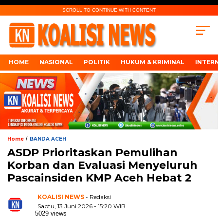
SCROLL TO CONTINUE WITH CONTENT
HOME
NASIONAL
POLITIK
HUKUM & KRIMINAL
INTER
/
Home
BANDA ACEH
ASDP Prioritaskan Pemulihan
Korban dan Evaluasi Menyeluruh
Pascainsiden KMP Aceh Hebat 2
KOALISI NEWS
- Redaksi
Sabtu, 13 Juni 2026 - 15:20 WIB
5029 views