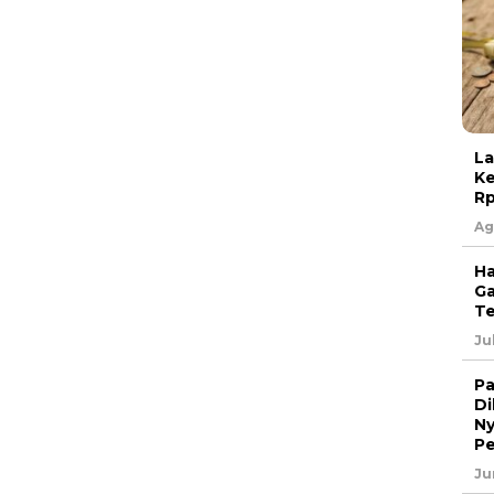
La
Ke
Rp
Ag
Ha
Ga
Te
Ju
Pa
Di
Ny
P
Ju