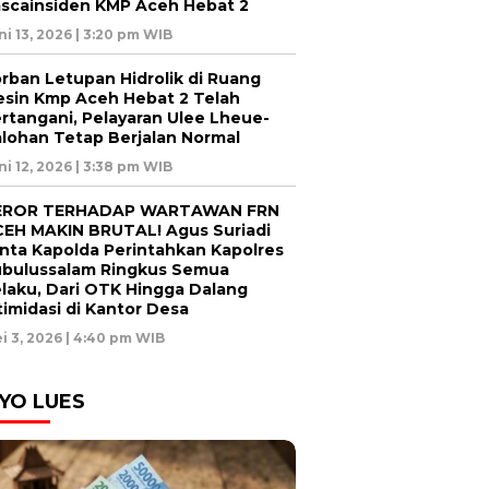
scainsiden KMP Aceh Hebat 2
ni 13, 2026 | 3:20 pm WIB
rban Letupan Hidrolik di Ruang
sin Kmp Aceh Hebat 2 Telah
rtangani, Pelayaran Ulee Lheue-
lohan Tetap Berjalan Normal
ni 12, 2026 | 3:38 pm WIB
EROR TERHADAP WARTAWAN FRN
EH MAKIN BRUTAL! Agus Suriadi
nta Kapolda Perintahkan Kapolres
bulussalam Ringkus Semua
laku, Dari OTK Hingga Dalang
timidasi di Kantor Desa
i 3, 2026 | 4:40 pm WIB
YO LUES