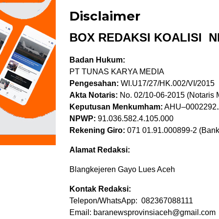
Disclaimer
BOX REDAKSI KOALISI 
Badan Hukum:
PT TUNAS KARYA MEDIA
Pengesahan:
WI.U17/27/HK.002/VI/2015
Akta Notaris:
No. 02/10-06-2015 (Notaris
Keputusan Menkumham:
AHU–0002292.
NPWP:
91.036.582.4.105.000
Rekening Giro:
071 01.91.000899-2 (Bank
Alamat Redaksi:
Blangkejeren Gayo Lues Aceh
Kontak Redaksi:
Telepon/WhatsApp: 082367088111
Email: baranewsprovinsiaceh@gmail.com