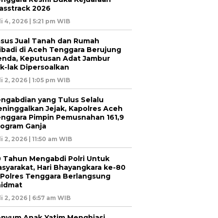
asstrack 2026
li 4, 2026 | 5:21 pm WIB
sus Jual Tanah dan Rumah
ibadi di Aceh Tenggara Berujung
nda, Keputusan Adat Jambur
k-lak Dipersoalkan
li 2, 2026 | 1:05 pm WIB
ngabdian yang Tulus Selalu
ninggalkan Jejak, Kapolres Aceh
nggara Pimpin Pemusnahan 161,9
logram Ganja
li 2, 2026 | 11:50 am WIB
 Tahun Mengabdi Polri Untuk
syarakat, Hari Bhayangkara ke-80
 Polres Tenggara Berlangsung
hidmat
li 2, 2026 | 6:57 am WIB
nyum Anak Yatim Menghiasi