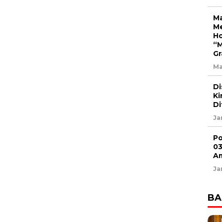
Ma
Me
Ho
“M
G
Ma
Di
Ki
Di
Ja
Po
03
Am
Ja
BA