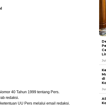
l
De
Pe
Ce
Li
Ju
Ke
Mu
di
Ko
Ju
Nomor 40 Tahun 1999 tentang Pers.
ab redaksi.
AS
Ko
 ketentuan UU Pers melalui email redaksi.