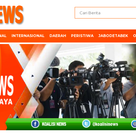
NAL
INTERNASIONAL
DAERAH
PERISTIWA
JABODETABEK
O