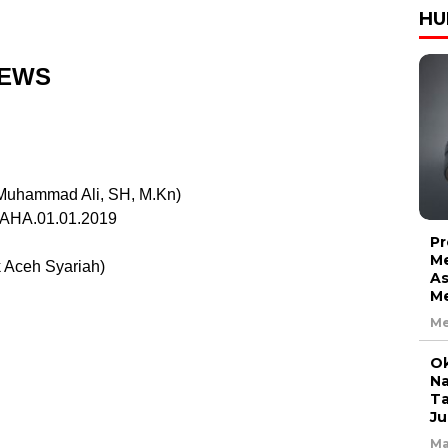
HU
NEWS
 Muhammad Ali, SH, M.Kn)
AHA.01.01.2019
Pr
Me
 Aceh Syariah)
As
Me
Me
Ok
Na
Ta
Ju
Ma