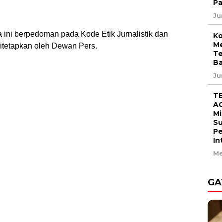
Pa
Ju
a ini berpedoman pada Kode Etik Jurnalistik dan
Ko
Me
tetapkan oleh Dewan Pers.
Te
Ba
Ju
T
AC
Mi
Su
Pe
In
Me
GA