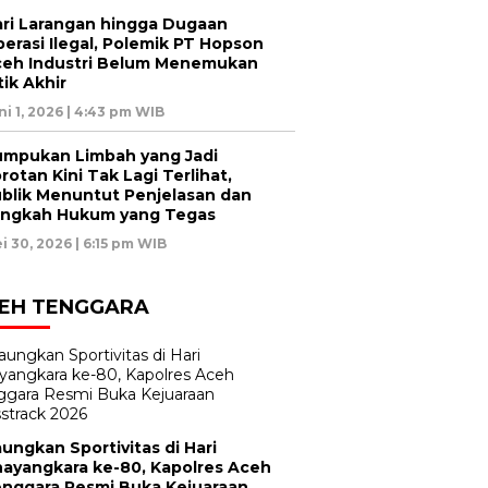
ri Larangan hingga Dugaan
erasi Ilegal, Polemik PT Hopson
eh Industri Belum Menemukan
tik Akhir
ni 1, 2026 | 4:43 pm WIB
mpukan Limbah yang Jadi
rotan Kini Tak Lagi Terlihat,
blik Menuntut Penjelasan dan
ngkah Hukum yang Tegas
i 30, 2026 | 6:15 pm WIB
EH TENGGARA
ungkan Sportivitas di Hari
ayangkara ke-80, Kapolres Aceh
nggara Resmi Buka Kejuaraan