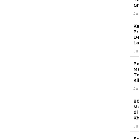
Gr
Ju
Ka
Pr
De
La
Ju
Pe
Me
Te
Ki
Ju
80
Ma
di
K
Ju
Se