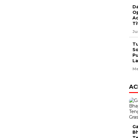
Da
Op
Ac
Ti
Ju
Tu
So
Pu
La
Me
AC
Ga
Bh
Te