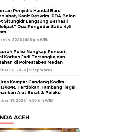
ntan Penyidik Handal Baru
njabat, Kanit Reskrim IPDA Bolon
t Situngkir Langsung Berhasil
elipat” Dua Pengedar Sabu 4,6
ram
ret 4, 2026 | 6:16 pm WIB
suruh Polisi Nangkap Pencuri ,
ni Korban Jadi Tersangka dan
tahan di Polrestabes Medan
nuari 31, 2026 | 9:31 pm WIB
lres Kampar Gandeng Kodim
13/KPR, Tertibkan Tambang Ilegal,
ankan Alat Berat & Pelaku
nuari 17, 2026 | 4:50 pm WIB
NDA ACEH