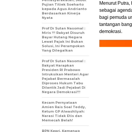
Pemasyarakatan, Sebut
Menurut Putra, 
Pujian Titiek Soeharto
kepada Agus Andrianto
sebagai agenda
Berdasarkan Kinerja
bagi pemuda un
Nyata
tantangan bangs
Prof Dr Sutan Nasomal :
demokrasi.
Miris !!! Rakyat Disuruh
Bayar Hutang Negara
Lewat Pajak Ini Bukan
Solusi, Ini Perampokan
Yang Dilegalkan
Prof Dr Sutan Nasomal :
Rakyat Harapkan
Presiden RI Prabowo
Intruksikan Menteri Agar
Pejabat Bermasalah
Diproses Hukum Tabu
Dilantik Jadi Pejabat Di
Negara Demokrasi!!!
Kecam Pernyataan
Amien Rais Soal Teddy,
Ketum GP Alwashliyah:
Narasi Tidak Etis dan
Memecah Belah!
BPN Kepri, Kemenag