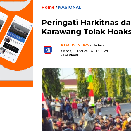
Home
NASIONAL
/
Peringati Harkitnas d
Karawang Tolak Hoaks
KOALISI NEWS
- Redaksi
Selasa, 12 Mei 2026 - 11:12 WIB
5039 views