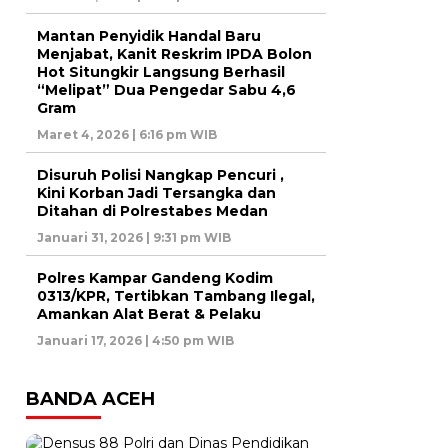
Mantan Penyidik Handal Baru
Menjabat, Kanit Reskrim IPDA Bolon
Hot Situngkir Langsung Berhasil
“Melipat” Dua Pengedar Sabu 4,6
Gram
Maret 4, 2026 | 6:16 pm WIB
Disuruh Polisi Nangkap Pencuri ,
Kini Korban Jadi Tersangka dan
Ditahan di Polrestabes Medan
Januari 31, 2026 | 9:31 pm WIB
Polres Kampar Gandeng Kodim
0313/KPR, Tertibkan Tambang Ilegal,
Amankan Alat Berat & Pelaku
Januari 17, 2026 | 4:50 pm WIB
BANDA ACEH