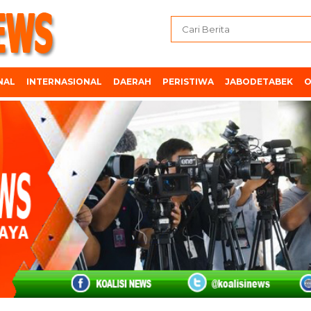
NAL
INTERNASIONAL
DAERAH
PERISTIWA
JABODETABEK
O