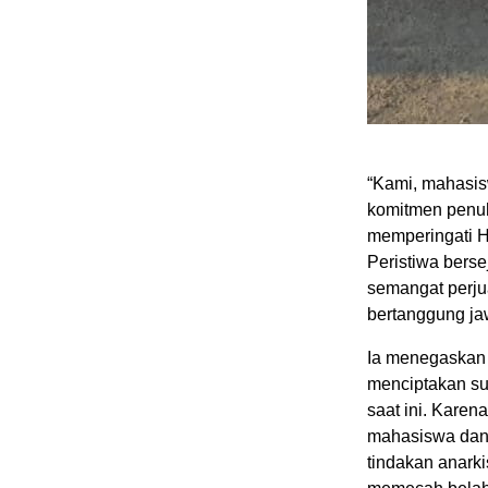
“Kami, mahasis
komitmen penuh
memperingati H
Peristiwa berse
semangat perju
bertanggung jaw
Ia menegaskan 
menciptakan su
saat ini. Karen
mahasiswa dan 
tindakan anark