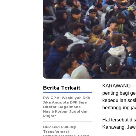
KARAWANG – Mo
Berita Terkait
penting bagi g
PW GP Al Washliyah DKI:
kepedulian sos
Jika Anggota DPR Saja
Diteror, Bagaimana
bertanggung ja
Nasib Korban Judol dan
Pinjol?
Hal tersebut di
Karawang, Jawa
DPP LPPI Dukung
Transformasi