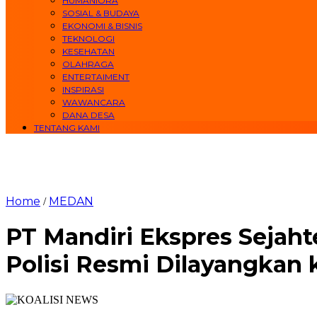
HUMANIORA
SOSIAL & BUDAYA
EKONOMI & BISNIS
TEKNOLOGI
KESEHATAN
OLAHRAGA
ENTERTAIMENT
INSPIRASI
WAWANCARA
DANA DESA
TENTANG KAMI
Home
MEDAN
/
PT Mandiri Ekspres Sejah
Polisi Resmi Dilayangkan