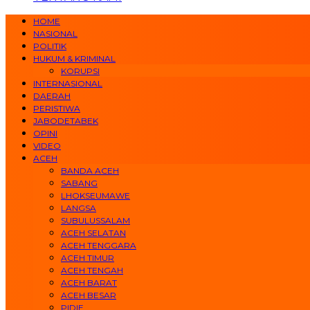
HOME
NASIONAL
POLITIK
HUKUM & KRIMINAL
KORUPSI
INTERNASIONAL
DAERAH
PERISTIWA
JABODETABEK
OPINI
VIDEO
ACEH
BANDA ACEH
SABANG
LHOKSEUMAWE
LANGSA
SUBULUSSALAM
ACEH SELATAN
ACEH TENGGARA
ACEH TIMUR
ACEH TENGAH
ACEH BARAT
ACEH BESAR
PIDIE