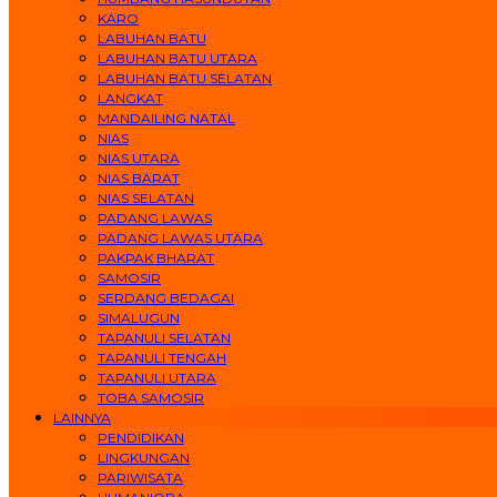
KARO
LABUHAN BATU
LABUHAN BATU UTARA
LABUHAN BATU SELATAN
LANGKAT
MANDAILING NATAL
NIAS
NIAS UTARA
NIAS BARAT
NIAS SELATAN
PADANG LAWAS
PADANG LAWAS UTARA
PAKPAK BHARAT
SAMOSIR
SERDANG BEDAGAI
SIMALUGUN
TAPANULI SELATAN
TAPANULI TENGAH
TAPANULI UTARA
TOBA SAMOSIR
LAINNYA
PENDIDIKAN
LINGKUNGAN
PARIWISATA