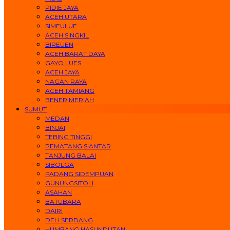
PIDIE JAYA
ACEH UTARA
SIMEULUE
ACEH SINGKIL
BIREUEN
ACEH BARAT DAYA
GAYO LUES
ACEH JAYA
NAGAN RAYA
ACEH TAMIANG
BENER MERIAH
SUMUT
MEDAN
BINJAI
TEBING TINGGI
PEMATANG SIANTAR
TANJUNG BALAI
SIBOLGA
PADANG SIDEMPUAN
GUNUNGSITOLI
ASAHAN
BATUBARA
DAIRI
DELI SERDANG
HUMBANG HASUNDUTAN