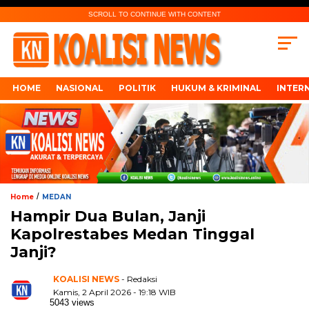
SCROLL TO CONTINUE WITH CONTENT
HOME
NASIONAL
POLITIK
HUKUM & KRIMINAL
INTER
/
Home
MEDAN
Hampir Dua Bulan, Janji
Kapolrestabes Medan Tinggal
Janji?
KOALISI NEWS
- Redaksi
Kamis, 2 April 2026 - 19:18 WIB
5043 views