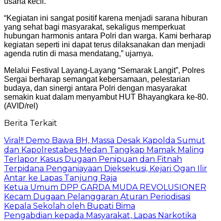
usaha kecil.
“Kegiatan ini sangat positif karena menjadi sarana hiburan
yang sehat bagi masyarakat, sekaligus memperkuat
hubungan harmonis antara Polri dan warga. Kami berharap
kegiatan seperti ini dapat terus dilaksanakan dan menjadi
agenda rutin di masa mendatang,” ujarnya.
Melalui Festival Layang-Layang “Semarak Langit”, Polres
Sergai berharap semangat kebersamaan, pelestarian
budaya, dan sinergi antara Polri dengan masyarakat
semakin kuat dalam menyambut HUT Bhayangkara ke-80.
(AVID/rel)
Berita Terkait
Viral!! Demo Bawa BH, Massa Desak Kapolda Sumut
dan Kapolrestabes Medan Tangkap Mamak Maling
Terlapor Kasus Dugaan Penipuan dan Fitnah
Terpidana Penganiayaan Dieksekusi, Kejari Ogan Ilir
Antar ke Lapas Tanjung Raja
Ketua Umum DPP GARDA MUDA REVOLUSIONER
Kecam Dugaan Pelanggaran Aturan Periodisasi
Kepala Sekolah oleh Bupati Bima
Pengabdian kepada Masyarakat, Lapas Narkotika