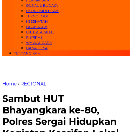
HUMANIORA
SOSIAL & BUDAYA
EKONOMI & BISNIS
TEKNOLOGI
KESEHATAN
OLAHRAGA
ENTERTAIMENT
INSPIRASI
WAWANCARA
DANA DESA
TENTANG KAMI
Home
REGIONAL
/
Sambut HUT
Bhayangkara ke-80,
Polres Sergai Hidupkan