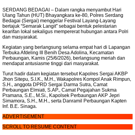
SERDANG BEDAGAI – Dalam rangka menyambut Hari
Ulang Tahun (HUT) Bhayangkara ke-80, Polres Serdang
Bedagai (Sergai) menggelar Festival Layang-Layang
bertajuk “Semarak Langit” sebagai bentuk pelestarian
kearifan lokal sekaligus mempererat hubungan antara Polri
dan masyarakat.
Kegiatan yang berlangsung selama empat hari di Lapangan
Terbuka Afdeling III Benih Desa Adolina, Kecamatan
Perbaungan, Kamis (25/6/2026), berlangsung meriah dan
mendapat antusiasme tinggi dari masyarakat.
Turut hadir dalam kegiatan tersebut Kapolres Sergai AKBP
Jhon Sitepu, S.I.K., M.H., Wakapolres Kompol Anak Rimpun,
S.H., anggota DPRD Sergai Darma Sutra, Camat
Perbaungan Elmiati, S.AP., Camat Pegajahan Sukma
Pramana, S.E., M.Si., Kapolsek Perbaungan AKP Jepri
Simamora, S.H., M.H., serta Danramil Perbaungan Kapten
Inf. B.E. Sinaga.
ADVERTISEMENT
SCROLL TO RESUME CONTENT