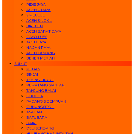
PIDIE JAYA
ACEH UTARA
SIMEULUE
ACEH SINGKIL
BIREUEN
ACEH BARAT DAYA
GAYO LUES
ACEH JAYA
NAGAN RAYA
ACEH TAMIANG
BENER MERIAH
SUMUT
MEDAN
BINJAI
TEBING TINGGI
PEMATANG SIANTAR
TANJUNG BALAI
SIBOLGA
PADANG SIDEMPUAN
GUNUNGSITOLI
ASAHAN
BATUBARA
DAIRI
DELI SERDANG
HUMBANG HASUNDUTAN