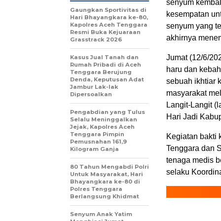
senyum kembali
Gaungkan Sportivitas di
kesempatan untu
Hari Bhayangkara ke-80,
Kapolres Aceh Tenggara
senyum yang te
Resmi Buka Kejuaraan
akhirnya menemu
Grasstrack 2026
Jumat (12/6/20
Kasus Jual Tanah dan
Rumah Pribadi di Aceh
haru dan kebah
Tenggara Berujung
Denda, Keputusan Adat
sebuah ikhtiar
Jambur Lak-lak
masyarakat mel
Dipersoalkan
Langit-Langit (
Pengabdian yang Tulus
Hari Jadi Kabu
Selalu Meninggalkan
Jejak, Kapolres Aceh
Tenggara Pimpin
Kegiatan bakti 
Pemusnahan 161,9
Tenggara dan S
Kilogram Ganja
tenaga medis b
80 Tahun Mengabdi Polri
selaku Koordin
Untuk Masyarakat, Hari
Bhayangkara ke-80 di
Polres Tenggara
Berlangsung Khidmat
Senyum Anak Yatim