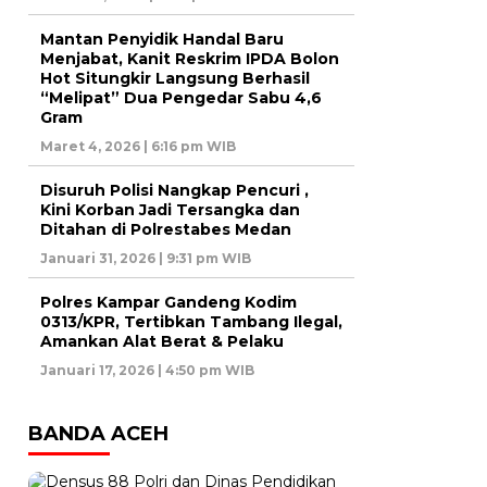
Mantan Penyidik Handal Baru
Menjabat, Kanit Reskrim IPDA Bolon
Hot Situngkir Langsung Berhasil
“Melipat” Dua Pengedar Sabu 4,6
Gram
Maret 4, 2026 | 6:16 pm WIB
Disuruh Polisi Nangkap Pencuri ,
Kini Korban Jadi Tersangka dan
Ditahan di Polrestabes Medan
Januari 31, 2026 | 9:31 pm WIB
Polres Kampar Gandeng Kodim
0313/KPR, Tertibkan Tambang Ilegal,
Amankan Alat Berat & Pelaku
Januari 17, 2026 | 4:50 pm WIB
BANDA ACEH