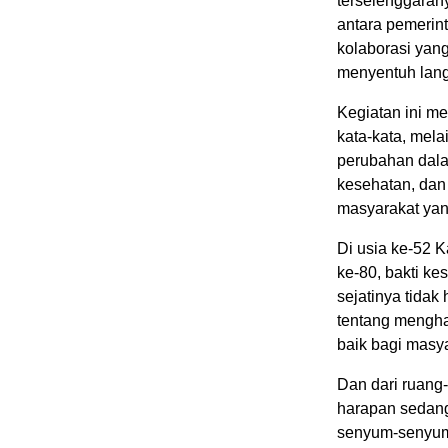
terselenggarany
antara pemerin
kolaborasi yan
menyentuh lan
Kegiatan ini me
kata-kata, mel
perubahan dala
kesehatan, dan
masyarakat ya
Di usia ke-52 
ke-80, bakti k
sejatinya tidak
tentang mengha
baik bagi masya
Dan dari ruang
harapan sedang
senyum-senyum 