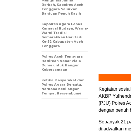
Menghiasi Jumat
Berkah, Kapolres Aceh
Tenggara Salurkan
Bantuan Penuh Kasih
Kapolres Agara Lepas
Karnaval Budaya, Warna-
Warni Tradisi
Semarakkan Hari Jadi
Ke-52 Kabupaten Aceh
Tenggara
Polres Aceh Tenggara
Hadirkan Nobar Piala
Dunia untuk Bangun
Kebersamaan
Ketika Masyarakat dan
Polres Agara Bersatu,
Kegiatan sosial
Narkoba Kehilangan
Tempat Bersembunyi
AKBP Yulhendri,
(PJU) Polres A
dengan penuh h
Sebanyak 21 pa
dijadwalkan men