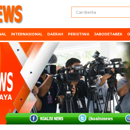
NAL
INTERNASIONAL
DAERAH
PERISTIWA
JABODETABEK
O