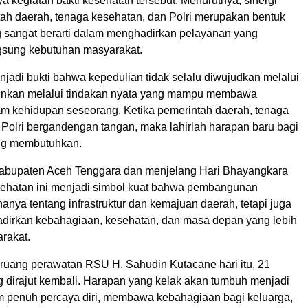
a kegiatan bakti kesehatan tersebut. Menurutnya, sinergi
tah daerah, tenaga kesehatan, dan Polri merupakan bentuk
g sangat berarti dalam menghadirkan pelayanan yang
gsung kebutuhan masyarakat.
njadi bukti bahwa kepedulian tidak selalu diwujudkan melalui
ainkan melalui tindakan nyata yang mampu membawa
m kehidupan seseorang. Ketika pemerintah daerah, tenaga
 Polri bergandengan tangan, maka lahirlah harapan baru bagi
ng membutuhkan.
Kabupaten Aceh Tenggara dan menjelang Hari Bhayangkara
esehatan ini menjadi simbol kuat bahwa pembangunan
 hanya tentang infrastruktur dan kemajuan daerah, tetapi juga
dirkan kebahagiaan, kesehatan, dan masa depan yang lebih
rakat.
-ruang perawatan RSU H. Sahudin Kutacane hari itu, 21
 dirajut kembali. Harapan yang kelak akan tumbuh menjadi
penuh percaya diri, membawa kebahagiaan bagi keluarga,