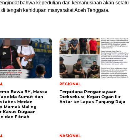
pengingat bahwa kepedulian dan kemanusiaan akan selalu
t di tengah kehidupan masyarakat Aceh Tenggara.
AL
REGIONAL
 Demo Bawa BH, Massa
Terpidana Penganiayaan
Kapolda Sumut dan
Dieksekusi, Kejari Ogan Ilir
estabes Medan
Antar ke Lapas Tanjung Raja
p Mamak Maling
r Kasus Dugaan
n dan Fitnah
AL
NASIONAL