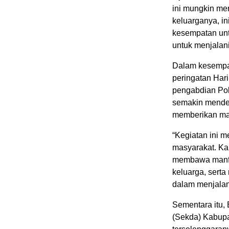
ini mungkin me
keluarganya, in
kesempatan unt
untuk menjalani
Dalam kesempa
peringatan Har
pengabdian Pol
semakin mendek
memberikan man
“Kegiatan ini 
masyarakat. Kam
membawa manfaa
keluarga, sert
dalam menjalan
Sementara itu, 
(Sekda) Kabupa