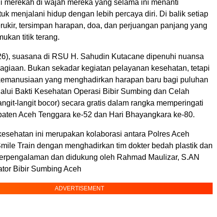
 merekah di wajah mereka yang selama ini menanti
k menjalani hidup dengan lebih percaya diri. Di balik setiap
rukir, tersimpan harapan, doa, dan perjuangan panjang yang
kan titik terang.
26), suasana di RSU H. Sahudin Kutacane dipenuhi nuansa
agiaan. Bukan sekadar kegiatan pelayanan kesehatan, tetapi
 kemanusiaan yang menghadirkan harapan baru bagi puluhan
alui Bakti Kesehatan Operasi Bibir Sumbing dan Celah
langit-langit bocor) secara gratis dalam rangka memperingati
paten Aceh Tenggara ke-52 dan Hari Bhayangkara ke-80.
kesehatan ini merupakan kolaborasi antara Polres Aceh
mile Train dengan menghadirkan tim dokter bedah plastik dan
erpengalaman dan didukung oleh Rahmad Maulizar, S.AN
ator Bibir Sumbing Aceh
ADVERTISEMENT