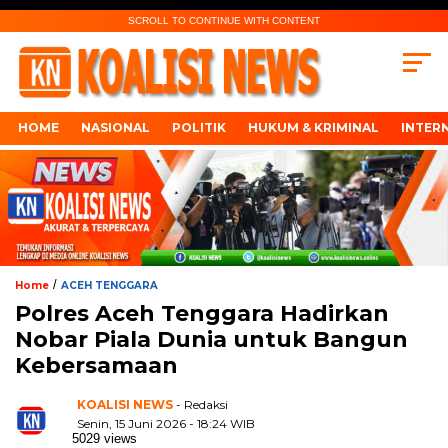
SCROLL TO CONTINUE WITH CONTENT
HOME
NASIONAL
POLITIK
HUKUM & KRIMINAL
INTER
/
Home
ACEH TENGGARA
Polres Aceh Tenggara Hadirkan
Nobar Piala Dunia untuk Bangun
Kebersamaan
KOALISI NEWS
- Redaksi
Senin, 15 Juni 2026 - 18:24 WIB
5029 views