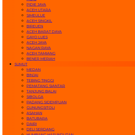
PIDIE JAYA
ACEH UTARA
SIMEULUE
ACEH SINGKIL
BIREUEN
ACEH BARAT DAYA
GAYO LUES
ACEH JAYA
NAGAN RAYA
ACEH TAMIANG
BENER MERIAH
SUMUT
MEDAN
BINJAI
TEBING TINGGI
PEMATANG SIANTAR
TANJUNG BALAI
SIBOLGA
PADANG SIDEMPUAN
GUNUNGSITOLI
ASAHAN
BATUBARA
DAIRI
DELI SERDANG
HUMBANG HASUNDUTAN