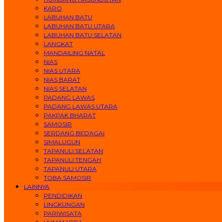
KARO
LABUHAN BATU
LABUHAN BATU UTARA
LABUHAN BATU SELATAN
LANGKAT
MANDAILING NATAL
NIAS
NIAS UTARA
NIAS BARAT
NIAS SELATAN
PADANG LAWAS
PADANG LAWAS UTARA
PAKPAK BHARAT
SAMOSIR
SERDANG BEDAGAI
SIMALUGUN
TAPANULI SELATAN
TAPANULI TENGAH
TAPANULI UTARA
TOBA SAMOSIR
LAINNYA
PENDIDIKAN
LINGKUNGAN
PARIWISATA