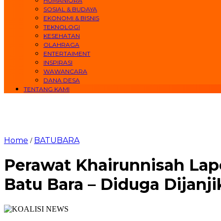
HUMANIORA
SOSIAL & BUDAYA
EKONOMI & BISNIS
TEKNOLOGI
KESEHATAN
OLAHRAGA
ENTERTAIMENT
INSPIRASI
WAWANCARA
DANA DESA
TENTANG KAMI
Home
BATUBARA
/
Perawat Khairunnisah Lap
Batu Bara – Diduga Dijanji