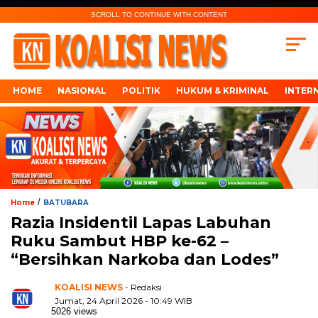
SCROLL TO CONTINUE WITH CONTENT
HOME
NASIONAL
POLITIK
HUKUM & KRIMINAL
INTER
/
Home
BATUBARA
Razia Insidentil Lapas Labuhan
Ruku Sambut HBP ke-62 –
“Bersihkan Narkoba dan Lodes”
KOALISI NEWS
- Redaksi
Jumat, 24 April 2026 - 10:49 WIB
5026 views