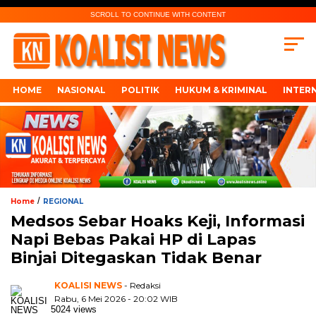
SCROLL TO CONTINUE WITH CONTENT
HOME
NASIONAL
POLITIK
HUKUM & KRIMINAL
INTER
/
Home
REGIONAL
Medsos Sebar Hoaks Keji, Informasi
Napi Bebas Pakai HP di Lapas
Binjai Ditegaskan Tidak Benar
KOALISI NEWS
- Redaksi
Rabu, 6 Mei 2026 - 20:02 WIB
5024 views