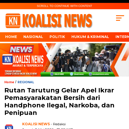
SCROLL TO CONTINUE WITH CONTENT
HOME
NASIONAL
POLITIK
HUKUM & KRIMINAL
INTER
/
Home
REGIONAL
Rutan Tarutung Gelar Apel Ikrar
Pemasyarakatan Bersih dari
Handphone Ilegal, Narkoba, dan
Penipuan
KOALISI NEWS
- Redaksi