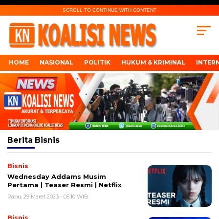
SCROLL TO CONTINUE WITH CONTENT
HOME
NASIONAL
POLITIK
HUKUM & KRIMINAL
INTER
Berita
Bisnis
Bisnis
Wednesday Addams Musim
Pertama | Teaser Resmi | Netflix
Rabu, 29 Maret 2023 - 05:10 WIB
Bisnis