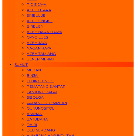
PIDIE JAYA
ACEH UTARA
SIMEULUE
ACEH SINGKIL
BIREUEN
ACEH BARAT DAYA
GAYO LUES
ACEH JAYA
NAGAN RAYA
ACEH TAMIANG
BENER MERIAH
SUMUT
MEDAN
BINJAI
TEBING TINGGI
PEMATANG SIANTAR
TANJUNG BALAI
SIBOLGA
PADANG SIDEMPUAN
GUNUNGSITOLI
ASAHAN
BATUBARA
DAIRI
DELI SERDANG
HUMBANG HASUNDUTAN