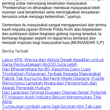
penting untuk menunjang kesehatan masyarakat.
“Pembersihan ini diharapkan membuat masyarakat lebih
nyaman saat beraktivitas serta meningkatkan kesadaran
bersama untuk menjaga kebersihan,” ujarnya.
Sementara itu masyarakat sangat mengapresiasi dan terima
kasih kepada jajaran Brimob Polda Aceh atas kepedulian
dan partisipasi dalam kegiatan gotong royong tersebut. Ia
berharap kegiatan seperti ini dapat terus berlanjut dan
menjadi inspirasi bagi masyarakat luas.(MUNANDAR S,P)
Berita Terkait
Lapor KPK, Warga dan Aktivis Desak Keadilan untuk
Dana Perpustakaan Rp200 Juta Lebih
Hari Bhayangkara Ke-80, Kapolres Gayo Lues:
Tingkatkan Pelayanan Terbaik Kepada Masyarakat
Pabrik Tak Kunjung Berhenti Meski Dilarang, Publik
Menunggu Langkah Nyata dari Pemerintah dan
Aparat Penegak Hukum
Dari Larangan hingga Dugaan Operasi Ilegal, Polemik
PT Hopson Aceh Industri Belum Menemukan Titik
Akhir
Tumpukan Limbah yang Jadi Sorotan Kini Tak Lagi