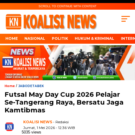
SCROLL TO CONTINUE WITH CONTENT
HOME
NASIONAL
POLITIK
HUKUM & KRIMINAL
INTER
/
Home
JABODETABEK
Futsal May Day Cup 2026 Pelajar
Se-Tangerang Raya, Bersatu Jaga
Kamtibmas
KOALISI NEWS
- Redaksi
Jumat, 1 Mei 2026 - 12:36 WIB
5035 views