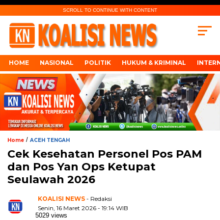
SCROLL TO CONTINUE WITH CONTENT
HOME
NASIONAL
POLITIK
HUKUM & KRIMINAL
INTER
/
Home
ACEH TENGAH
Cek Kesehatan Personel Pos PAM
dan Pos Yan Ops Ketupat
Seulawah 2026
KOALISI NEWS
- Redaksi
Senin, 16 Maret 2026 - 19:14 WIB
5029 views