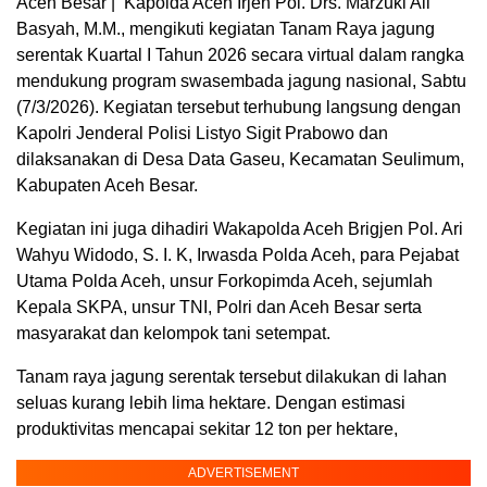
Aceh Besar | Kapolda Aceh Irjen Pol. Drs. Marzuki Ali
Basyah, M.M., mengikuti kegiatan Tanam Raya jagung
serentak Kuartal I Tahun 2026 secara virtual dalam rangka
mendukung program swasembada jagung nasional, Sabtu
(7/3/2026). Kegiatan tersebut terhubung langsung dengan
Kapolri Jenderal Polisi Listyo Sigit Prabowo dan
dilaksanakan di Desa Data Gaseu, Kecamatan Seulimum,
Kabupaten Aceh Besar.
Kegiatan ini juga dihadiri Wakapolda Aceh Brigjen Pol. Ari
Wahyu Widodo, S. I. K, Irwasda Polda Aceh, para Pejabat
Utama Polda Aceh, unsur Forkopimda Aceh, sejumlah
Kepala SKPA, unsur TNI, Polri dan Aceh Besar serta
masyarakat dan kelompok tani setempat.
Tanam raya jagung serentak tersebut dilakukan di lahan
seluas kurang lebih lima hektare. Dengan estimasi
produktivitas mencapai sekitar 12 ton per hektare,
ADVERTISEMENT