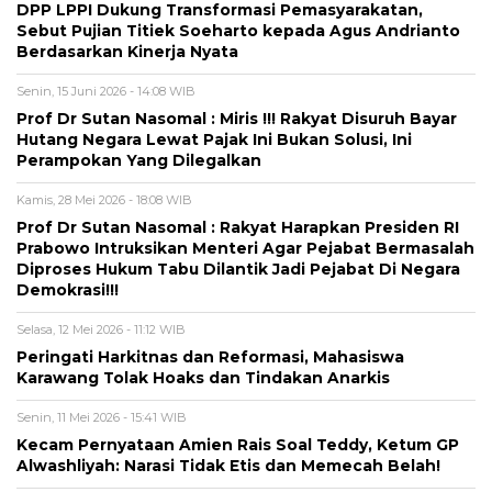
DPP LPPI Dukung Transformasi Pemasyarakatan,
Sebut Pujian Titiek Soeharto kepada Agus Andrianto
Berdasarkan Kinerja Nyata
Senin, 15 Juni 2026 - 14:08 WIB
Prof Dr Sutan Nasomal : Miris !!! Rakyat Disuruh Bayar
Hutang Negara Lewat Pajak Ini Bukan Solusi, Ini
Perampokan Yang Dilegalkan
Kamis, 28 Mei 2026 - 18:08 WIB
Prof Dr Sutan Nasomal : Rakyat Harapkan Presiden RI
Prabowo Intruksikan Menteri Agar Pejabat Bermasalah
Diproses Hukum Tabu Dilantik Jadi Pejabat Di Negara
Demokrasi!!!
Selasa, 12 Mei 2026 - 11:12 WIB
Peringati Harkitnas dan Reformasi, Mahasiswa
Karawang Tolak Hoaks dan Tindakan Anarkis
Senin, 11 Mei 2026 - 15:41 WIB
Kecam Pernyataan Amien Rais Soal Teddy, Ketum GP
Alwashliyah: Narasi Tidak Etis dan Memecah Belah!