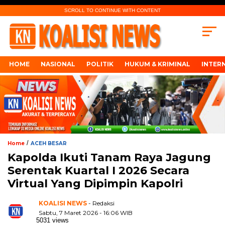
SCROLL TO CONTINUE WITH CONTENT
HOME
NASIONAL
POLITIK
HUKUM & KRIMINAL
INTER
/
Home
ACEH BESAR
Kapolda Ikuti Tanam Raya Jagung
Serentak Kuartal I 2026 Secara
Virtual Yang Dipimpin Kapolri
KOALISI NEWS
- Redaksi
Sabtu, 7 Maret 2026 - 16:06 WIB
5031 views