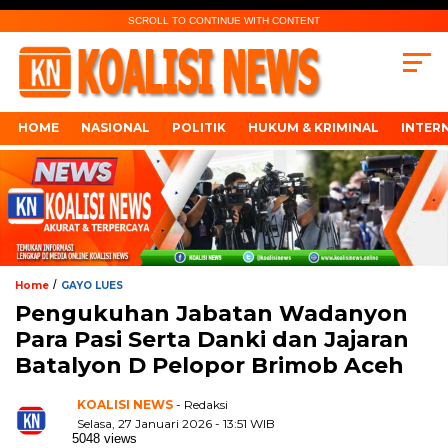
SCROLL TO CONTINUE WITH CONTENT
HOME
NASIONAL
POLITIK
HUKUM & KRIMINAL
INTER
/
Home
GAYO LUES
Pengukuhan Jabatan Wadanyon
Para Pasi Serta Danki dan Jajaran
Batalyon D Pelopor Brimob Aceh
KOALISI NEWS
- Redaksi
Selasa, 27 Januari 2026 - 13:51 WIB
5048 views