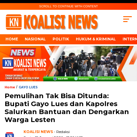
SCROLL TO CONTINUE WITH CONTENT
HOME
NASIONAL
POLITIK
HUKUM & KRIMINAL
INTER
/
Home
GAYO LUES
Pemulihan Tak Bisa Ditunda:
Bupati Gayo Lues dan Kapolres
Salurkan Bantuan dan Dengarkan
Warga Lesten
KOALISI NEWS
- Redaksi