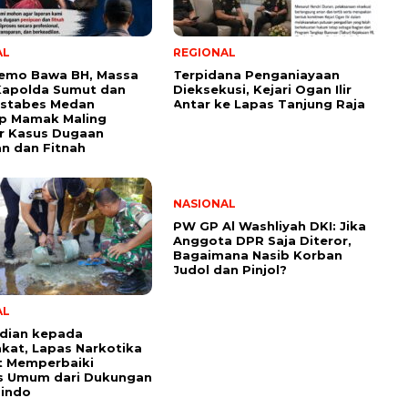
AL
REGIONAL
 Demo Bawa BH, Massa
Terpidana Penganiayaan
Kapolda Sumut dan
Dieksekusi, Kejari Ogan Ilir
estabes Medan
Antar ke Lapas Tanjung Raja
p Mamak Maling
r Kasus Dugaan
n dan Fitnah
NASIONAL
PW GP Al Washliyah DKI: Jika
Anggota DPR Saja Diteror,
Bagaimana Nasib Korban
Judol dan Pinjol?
AL
dian kepada
kat, Lapas Narkotika
t Memperbaiki
as Umum dari Dukungan
sindo