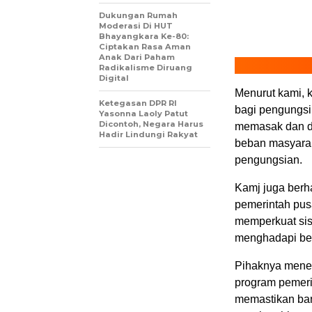
Dukungan Rumah
Moderasi Di HUT
Bhayangkara Ke-80:
Ciptakan Rasa Aman
Anak Dari Paham
Radikalisme Diruang
Digital
Menurut kami, 
Ketegasan DPR RI
bagi pengungsi,
Yasonna Laoly Patut
Dicontoh, Negara Harus
memasak dan dis
Hadir Lindungi Rakyat
beban masyarak
pengungsian.
Kamj juga berha
pemerintah pus
memperkuat sis
menghadapi be
Pihaknya mene
program pemeri
memastikan ba