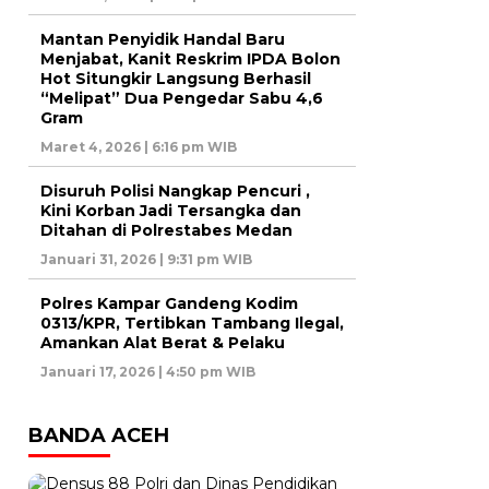
Mantan Penyidik Handal Baru
Menjabat, Kanit Reskrim IPDA Bolon
Hot Situngkir Langsung Berhasil
“Melipat” Dua Pengedar Sabu 4,6
Gram
Maret 4, 2026 | 6:16 pm WIB
Disuruh Polisi Nangkap Pencuri ,
Kini Korban Jadi Tersangka dan
Ditahan di Polrestabes Medan
Januari 31, 2026 | 9:31 pm WIB
Polres Kampar Gandeng Kodim
0313/KPR, Tertibkan Tambang Ilegal,
Amankan Alat Berat & Pelaku
Januari 17, 2026 | 4:50 pm WIB
BANDA ACEH