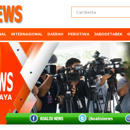
NAL
INTERNASIONAL
DAERAH
PERISTIWA
JABODETABEK
O