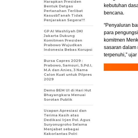
Harapkan Presiden
kebutuhan dasa
Bentuk Datgas
Pertanahan Terlibat
bencana.
KasusbTanah Tidak
Penjarakan Segera!!!
“Penyaluran ba
GP Al Washliyah DKI
para pengungsi
Jakarta Dukung
komitmen Menko
Komitmen Presiden
Prabowo Wujudkan
sasaran dalam
Indonesia Bebas Korupsi
terpenuhi,” ujar
Bursa Capres 2029 :
Prabowo, Samsuri, S.Pd.I,
M.A dan Anies, 3 Nama
Calon Kuat untuk Pilpres
2029
Demo BEM UI di Hari Hut
Bhayangkara Menuai
Sorotan Publik
Ucapan Apresiasi dan
Terima Kasih atas
Dedikasi Irjen Pol. Agus
Suryonugroho Selama
Menjabat sebagai
Kakorlantas Polri