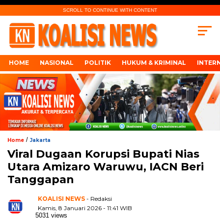
SCROLL TO CONTINUE WITH CONTENT
HOME
NASIONAL
POLITIK
HUKUM & KRIMINAL
INTER
/
Home
Jakarta
Viral Dugaan Korupsi Bupati Nias
Utara Amizaro Waruwu, IACN Beri
Tanggapan
KOALISI NEWS
- Redaksi
Kamis, 8 Januari 2026 - 11:41 WIB
5031 views