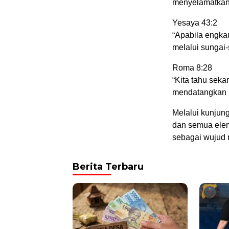
menyelamatkan 
Yesaya 43:2
“Apabila engka
melalui sungai-
Roma 8:28
“Kita tahu seka
mendatangkan k
Melalui kunjun
dan semua elem
sebagai wujud 
Berita Terbaru