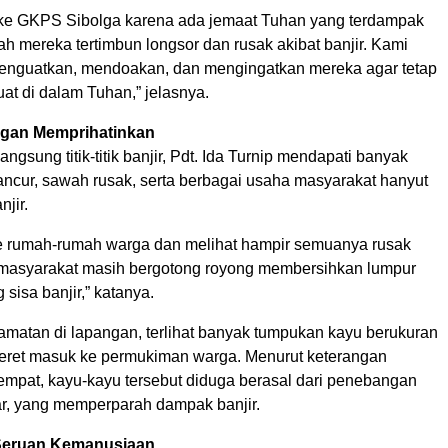
ke GKPS Sibolga karena ada jemaat Tuhan yang terdampak
h mereka tertimbun longsor dan rusak akibat banjir. Kami
enguatkan, mendoakan, dan mengingatkan mereka agar tetap
at di dalam Tuhan,” jelasnya.
ngan Memprihatinkan
ngsung titik-titik banjir, Pdt. Ida Turnip mendapati banyak
ncur, sawah rusak, serta berbagai usaha masyarakat hanyut
njir.
 rumah-rumah warga dan melihat hampir semuanya rusak
i masyarakat masih bergotong royong membersihkan lumpur
 sisa banjir,” katanya.
gamatan di lapangan, terlihat banyak tumpukan kayu berukuran
seret masuk ke permukiman warga. Menurut keterangan
empat, kayu-kayu tersebut diduga berasal dari penebangan
iar, yang memperparah dampak banjir.
Seruan Kemanusiaan