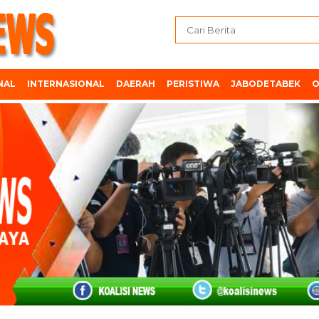
NAL
INTERNASIONAL
DAERAH
PERISTIWA
JABODETABEK
O