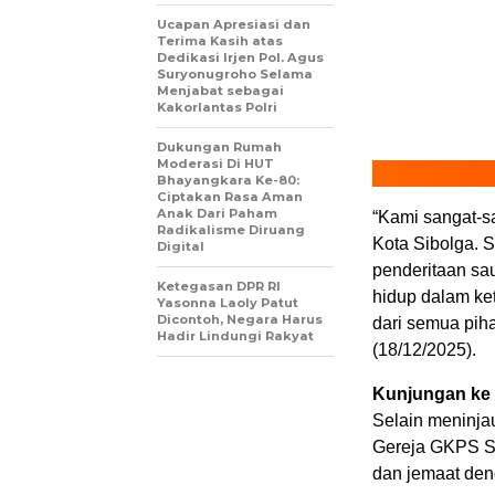
Ucapan Apresiasi dan
Terima Kasih atas
Dedikasi Irjen Pol. Agus
Suryonugroho Selama
Menjabat sebagai
Kakorlantas Polri
Dukungan Rumah
Moderasi Di HUT
Bhayangkara Ke-80:
Ciptakan Rasa Aman
Anak Dari Paham
“Kami sangat-sa
Radikalisme Diruang
Kota Sibolga. 
Digital
penderitaan sau
Ketegasan DPR RI
hidup dalam ke
Yasonna Laoly Patut
Dicontoh, Negara Harus
dari semua piha
Hadir Lindungi Rakyat
(18/12/2025).
Kunjungan ke
Selain meninjau
Gereja GKPS Si
dan jemaat den