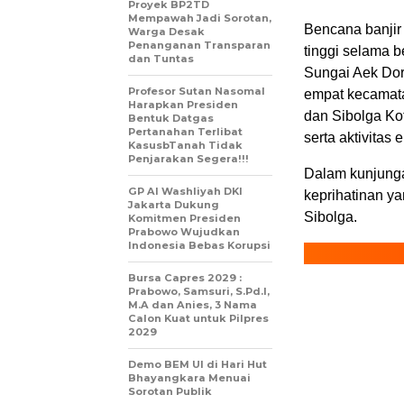
Proyek BP2TD
Mempawah Jadi Sorotan,
Bencana banjir 
Warga Desak
Penanganan Transparan
tinggi selama 
dan Tuntas
Sungai Aek Dor
Profesor Sutan Nasomal
empat kecamata
Harapkan Presiden
dan Sibolga Ko
Bentuk Datgas
Pertanahan Terlibat
serta aktivitas
KasusbTanah Tidak
Penjarakan Segera!!!
Dalam kunjunga
GP Al Washliyah DKI
keprihatinan 
Jakarta Dukung
Sibolga.
Komitmen Presiden
Prabowo Wujudkan
Indonesia Bebas Korupsi
Bursa Capres 2029 :
Prabowo, Samsuri, S.Pd.I,
M.A dan Anies, 3 Nama
Calon Kuat untuk Pilpres
2029
Demo BEM UI di Hari Hut
Bhayangkara Menuai
Sorotan Publik