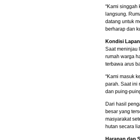
“Kami singgah 
langsung. Ruma
datang untuk m
berharap dan ku
Kondisi Lapa
Saat meninjau la
rumah warga ha
terbawa arus ba
“Kami masuk ke
parah. Saat in
dan puing-puing
Dari hasil pen
besar yang ter
masyarakat set
hutan secara l
Harapan dan 