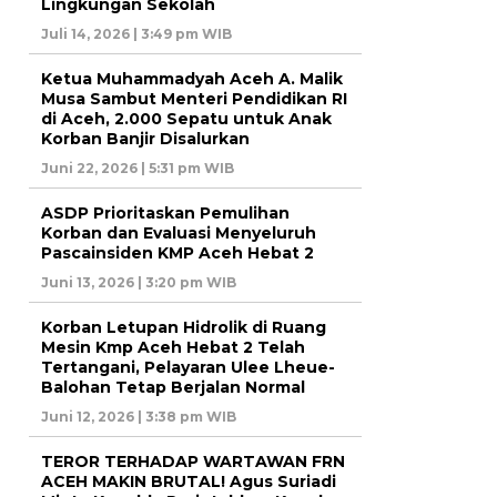
Lingkungan Sekolah
Juli 14, 2026 | 3:49 pm WIB
Ketua Muhammadyah Aceh A. Malik
Musa Sambut Menteri Pendidikan RI
di Aceh, 2.000 Sepatu untuk Anak
Korban Banjir Disalurkan
Juni 22, 2026 | 5:31 pm WIB
ASDP Prioritaskan Pemulihan
Korban dan Evaluasi Menyeluruh
Pascainsiden KMP Aceh Hebat 2
Juni 13, 2026 | 3:20 pm WIB
Korban Letupan Hidrolik di Ruang
Mesin Kmp Aceh Hebat 2 Telah
Tertangani, Pelayaran Ulee Lheue-
Balohan Tetap Berjalan Normal
Juni 12, 2026 | 3:38 pm WIB
TEROR TERHADAP WARTAWAN FRN
ACEH MAKIN BRUTAL! Agus Suriadi