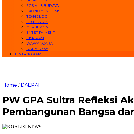
HUMANIORA
SOSIAL & BUDAYA
EKONOMI & BISNIS
TEKNOLOGI
KESEHATAN
OLAHRAGA
ENTERTAIMENT
INSPIRASI
WAWANCARA
DANA DESA
TENTANG KAMI
Home
DAERAH
/
PW GPA Sultra Refleksi A
Pembangunan Bangsa dan 