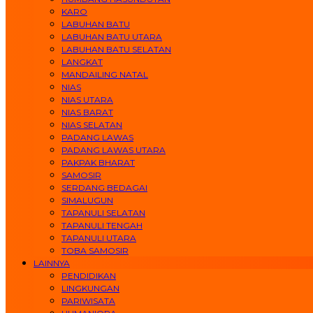
KARO
LABUHAN BATU
LABUHAN BATU UTARA
LABUHAN BATU SELATAN
LANGKAT
MANDAILING NATAL
NIAS
NIAS UTARA
NIAS BARAT
NIAS SELATAN
PADANG LAWAS
PADANG LAWAS UTARA
PAKPAK BHARAT
SAMOSIR
SERDANG BEDAGAI
SIMALUGUN
TAPANULI SELATAN
TAPANULI TENGAH
TAPANULI UTARA
TOBA SAMOSIR
LAINNYA
PENDIDIKAN
LINGKUNGAN
PARIWISATA