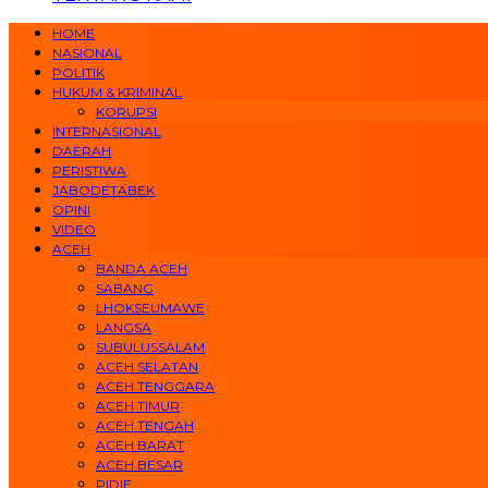
HOME
NASIONAL
POLITIK
HUKUM & KRIMINAL
KORUPSI
INTERNASIONAL
DAERAH
PERISTIWA
JABODETABEK
OPINI
VIDEO
ACEH
BANDA ACEH
SABANG
LHOKSEUMAWE
LANGSA
SUBULUSSALAM
ACEH SELATAN
ACEH TENGGARA
ACEH TIMUR
ACEH TENGAH
ACEH BARAT
ACEH BESAR
PIDIE