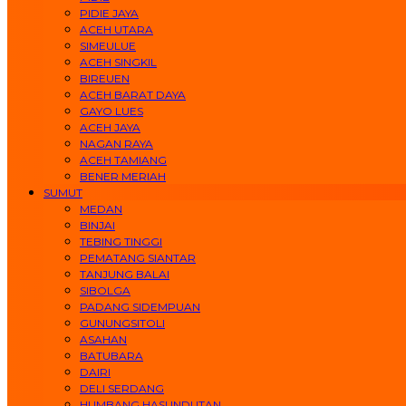
PIDIE JAYA
ACEH UTARA
SIMEULUE
ACEH SINGKIL
BIREUEN
ACEH BARAT DAYA
GAYO LUES
ACEH JAYA
NAGAN RAYA
ACEH TAMIANG
BENER MERIAH
SUMUT
MEDAN
BINJAI
TEBING TINGGI
PEMATANG SIANTAR
TANJUNG BALAI
SIBOLGA
PADANG SIDEMPUAN
GUNUNGSITOLI
ASAHAN
BATUBARA
DAIRI
DELI SERDANG
HUMBANG HASUNDUTAN